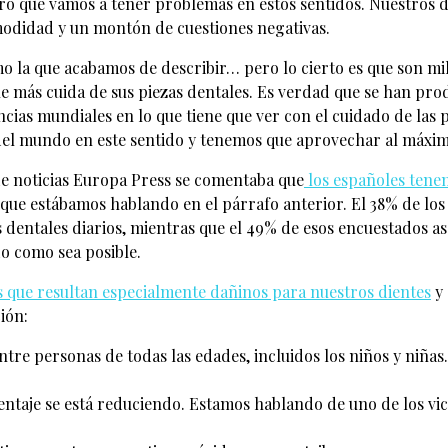
ro que vamos a tener problemas en estos sentidos. Nuestros di
omodidad y un montón de cuestiones negativas.
o la que acabamos de describir… pero lo cierto es que son mi
e más cuida de sus piezas dentales. Es verdad que se han pro
as mundiales en lo que tiene que ver con el cuidado de las pie
el mundo en este sentido y tenemos que aprovechar al máximo 
 de noticias Europa Press se comentaba que
los españoles tenem
 que estábamos hablando en el párrafo anterior. El 38% de los 
os dentales diarios, mientras que el 49% de esos encuestados 
o como sea posible.
s que resultan especialmente dañinos para nuestros dientes
y 
ión:
entre personas de todas las edades, incluidos los niños y niñ
taje se está reduciendo. Estamos hablando de uno de los vicio