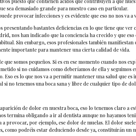
ivos puesto que contienen ácidos que contribuyen a que nuest
ue sea demasiado grande para nuestro caso en particular.
puede provocar infecciones y es evidente que eso no nos va a ve
os presentando bastantes deficiencias en lo que tiene que ver 
adrid, nos han indicado que la conciencia ha crecido y que eso
habitual. Sin embargo, esos profesionales también manifiestan 
mente importante para mantener una cierta calidad de vida.
de que somos pequeños. Si es en ese momento cuando nos expl
ometido si no cuidamos como deberíamos de ella y seguimos e
. Eso es lo que nos va a permitir mantener una salud que es 
al si no tenemos una boca sana y libre de cualquier tipo de do
parición de dolor en nuestra boca, eso lo tenemos claro a est
 nos termina obligando a ir al dentista aunque no hayamos te
 a provocar, por ejemplo, ese dolor de muelas. El dolor suele
s, como podréis estar deduciendo desde ya, constituirán un ma