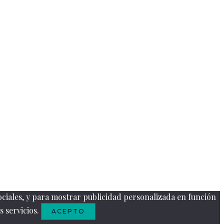
ociales, y para mostrar publicidad personalizada en función
s servicios.
ACEPTO