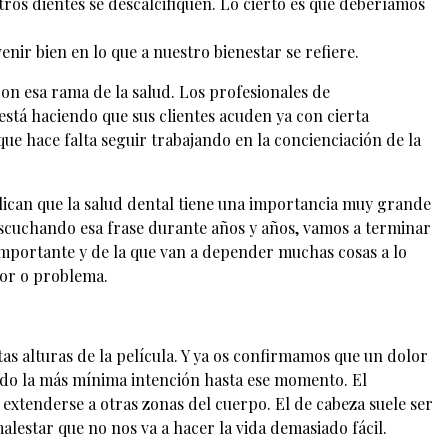
ros dientes se descalcifiquen. Lo cierto es que deberíamos
nir bien en lo que a nuestro bienestar se refiere.
con esa rama de la salud. Los profesionales de
 está haciendo que sus clientes acuden ya con cierta
que hace falta seguir trabajando en la concienciación de la
ican que la salud dental tiene una importancia muy grande
scuchando esa frase durante años y años, vamos a terminar
importante y de la que van a depender muchas cosas a lo
lor o problema.
as alturas de la película. Y ya os confirmamos que un dolor
nido la más mínima intención hasta ese momento. El
 extenderse a otras zonas del cuerpo. El de cabeza suele ser
lestar que no nos va a hacer la vida demasiado fácil.