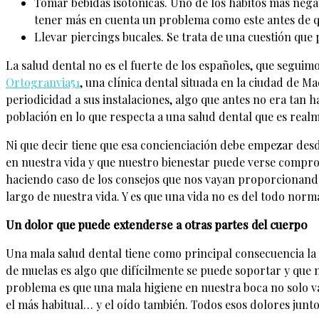
Tomar bebidas isotónicas. Uno de los hábitos más negat
tener más en cuenta un problema como este antes de q
Llevar piercings bucales. Se trata de una cuestión que 
La salud dental no es el fuerte de los españoles, que seguim
Ortogranvia51
, una clínica dental situada en la ciudad de M
periodicidad a sus instalaciones, algo que antes no era tan 
población en lo que respecta a una salud dental que es real
Ni que decir tiene que esa concienciación debe empezar des
en nuestra vida y que nuestro bienestar puede verse compr
haciendo caso de los consejos que nos vayan proporcionando
largo de nuestra vida. Y es que una vida no es del todo norm
Un dolor que puede extenderse a otras partes del cuerpo
Una mala salud dental tiene como principal consecuencia la a
de muelas es algo que difícilmente se puede soportar y que
problema es que una mala higiene en nuestra boca no solo va
el más habitual… y el oído también. Todos esos dolores junto