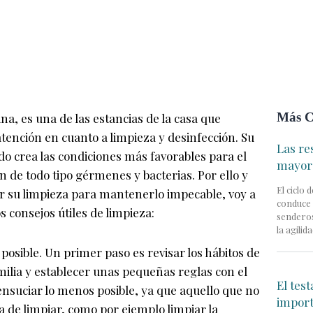
Más C
ina, es una de las estancias de la casa que
tención en cuanto a limpieza y desinfección. Su
Las re
o crea las condiciones más favorables para el
mayor
ón de todo tipo gérmenes y bacterias. Por ello y
El ciclo
itar su limpieza para mantenerlo impecable, voy a
conduce 
 consejos útiles de limpieza:
senderos
la agilid
posible. Un primer paso es revisar los hábitos de
milia y establecer unas pequeñas reglas con el
El tes
ensuciar lo menos posible, ya que aquello que no
impor
ha de limpiar, como por ejemplo limpiar la