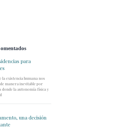
omentados
sidencias para
es
 de la existencia humana nos
de manera inevitable por
 donde la autonomía física y
ad
tamento, una decisión
tante