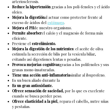
arteriosclerosis.
Reduce la hipertensión
gracias a los poli-fenoles y el ácido
oleico.
Mejora la digestión
al actuar como protector frente al
exceso de ácidos del
estómago
.
Mejora el PH
de nuestro organismo.
Permite absorber
el calcio y el magnesio de forma más
eficiente.
Previene el
estreñimiento.
Mejora la digestión de los nutrientes
: el aceite de oliva
estimula la secreción de bilis por la vesícula biliar,
evitando así digestiones lentas o pesadas.
Provoca mejorías cognitivas
gracias a los polifenoles y sus
grasas mono-insaturadas.
Tiene una acción anti-inflamatoria
similar al ibuprofeno.
Es un buen aliado durante la
Es un gran antioxidante.
Ofrece sensación de saciedad,
por lo que es excelente
cuando se busca perder peso.
Ofrece elasticidad a la piel
, repara el cabello, nutre uñas
y pestañas.