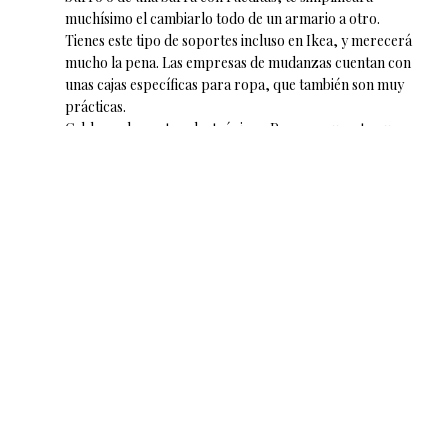
muchísimo el cambiarlo todo de un armario a otro.
Tienes este tipo de soportes incluso en Ikea, y merecerá
mucho la pena. Las empresas de mudanzas cuentan con
unas cajas específicas para ropa, que también son muy
prácticas.
Cables y elementos electrónicos. Para asegurarte que
podrás conectar todo de nuevo fácilmente además de
tener todos los elementos guardados, identificados y
organizados, es ideal que saques fotografías antes de
desmontar, de esa manera sabrás cómo y dónde
enchufar cada cosa sin quebraderos de cabeza.
Reserva las maletas con ruedas para elementos con
mucho peso, de esa manera será más fácil
transportarlas y menos riesgo para tus lumbares.
Embala habitación por habitación, de manera ordenada.
Es mejor ir cerrando etapas en vez de tener todo patas
arriba, lo que lleva a la desmotivación y el desorden.
¿Cuándo debemos de organizar la mudanza?
Lo ideal pasa por organizar la mudanza cuando podamos