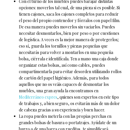
Con el turno de los muebles puedes barajar distintas
opciones: moverlos tal cual, de una pieza si es posible. Si
tienen cajones, saca los cajones completos para reducir
el peso del propio contenedor y fórralos con papel film.
De esa manera puedes moverlos sin vaciarlos. Puedes
necesitar desmontarlos, bien por peso o por cuestiones
de logística. A veces es la mejor manera de protegerlos;
eso sí, guarda los tornillos y piezas pequeñas que
necesitarás para volver a montarlos en una pequeña
bolsa, ciérrala e identifícala. Ten a mano una caja donde
organizar estas bolsas, así como cables, puedes
compartimentarla para evitar desorden utilizando rollos
de cartón del papel higiénico. Además, para todos
aquellos que no os veáis capaces de desmontar los
muebles, una gran ayuda la encontramos en
Mediterráneo expres
, quienes son expertos en este tipo
de trabajos y, a bien seguro, os evitarán más de un dolor
de cabeza gracias a su experiencia y buen hacer.
La ropa puedes meterla con las propias perchas en
grandes bolsas de basura o portatrajes. Ayúdate de un
burro o de una barra con rueditas, te simplificará