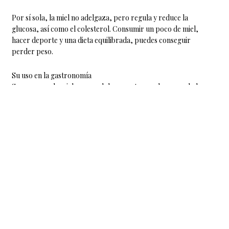
Por sí sola, la miel no adelgaza, pero regula y reduce la
glucosa, así como el colesterol. Consumir un poco de miel,
hacer deporte y una dieta equilibrada, puedes conseguir
perder peso.
Su uso en la gastronomía
Se recurre a la miel para endulzar postres, salsas, ensaladas…
A pesar de que es un producto muy sano, el consumo de miel en
España está a niveles muy bajos, por eso debemos incluirlo en
nuestros platos dulces y salados.
¿Dónde podemos incluir la miel?
–
En bebidas y cócteles
: la miel es un sustituto del azúcar. El
azúcar aporta dulzor y realza los sabores de los otros
ingredientes, y la miel aporta su propio sabor. Puedes incluirla
en el té, café, cócteles o smoothies. Una manera riquísima de
tomar la miel es en un vaso de agua con canela en ayunas.