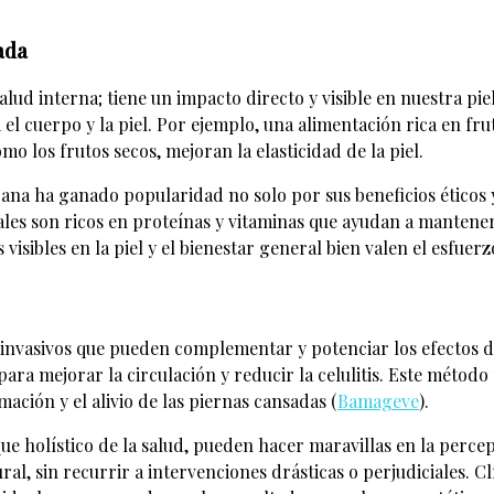
ada
ud interna; tiene un impacto directo y visible en nuestra piel
 cuerpo y la piel. Por ejemplo, una alimentación rica en fru
o los frutos secos, mejoran la elasticidad de la piel.
gana ha ganado popularidad no solo por sus beneficios éticos y
ales son ricos en proteínas y vitaminas que ayudan a mantener l
visibles en la piel y el bienestar general bien valen el esfuerz
invasivos que pueden complementar y potenciar los efectos de
l para mejorar la circulación y reducir la celulitis. Este método
ación y el alivio de las piernas cansadas​ (
Bamageve
)​.
 holístico de la salud, pueden hacer maravillas en la percepc
al, sin recurrir a intervenciones drásticas o perjudiciales.