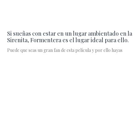
Si sueñas con estar en un lugar ambientado en la
Sirenita, Formentera es el lugar ideal para ello.
Puede que seas un gran fan de esta película y por ello hayas
entrado a leer este artículo, o también puede que seas un gran
amante del paisaje costero y submarino.
Buscar
por:
Más Comentados
Las residencias para mayores